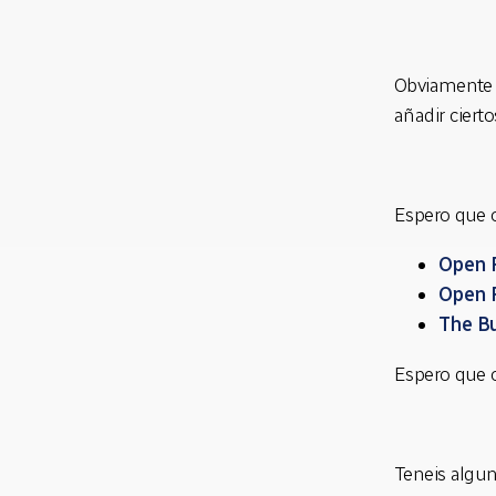
Obviamente el
añadir cierto
Espero que o
Open 
Open F
The Bu
Espero que o
Teneis algun