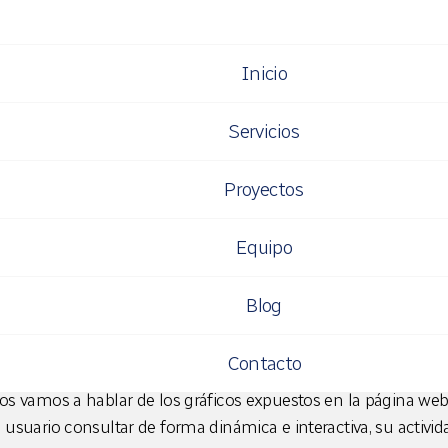
Inicio
vos avances en The T
Servicios
icos (Charts)
Proyectos
Equipo
IMO
Blog
e vuelta para volveros a hablar sobre The Time Bird. Hace u
 y tal como comenté en Twitter (
@m3n0R_King
) quedaba po
Contacto
a luz. Ahora, tenemos un avance importante y el proyecto está c
 os vamos a hablar de los gráficos expuestos en la página we
l usuario consultar de forma dinámica e interactiva, su activid