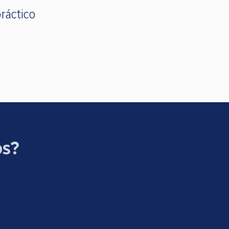
ráctico
os?