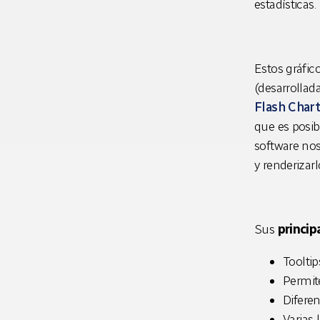
estadísticas.
Estos gráfic
(
desarrollad
Flash Char
que es posib
software nos
y renderizar
Sus
princip
Tooltip
Permit
Diferen
Varias l