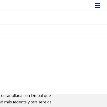
ime Bird -
nos meses dimos la bienvenida
co tiempo para que The Time
asi listo para ver su primera
b desarrollada con Drupal que
ad más reciente y otra serie de