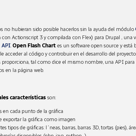
os no hubieran sido posible hacerlos sin la ayuda del módulo
a
con
Actionscript
3
y
compilada
con Flex) para Drupal , una 
t API
.
Open Flash Chart
es un software open source y está b
le acceder al código y controbuir en el desarrollo del proyect
 proporciona, tal como dice el mismo nombre, una API para 
los en la página web.
ales características
son:
s en cada punto de la gráfica
e exportar la gráfica como imagen
tes tipos de gráficas: l´neas, barras, barras 3D, tortas (pies), área
ibrerías disponibles (php, java, python,...)