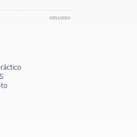
03/11/2010
ráctico
OS
oto