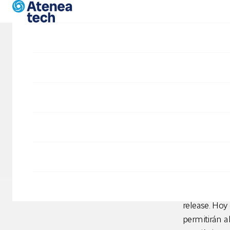
Pasar al contenido principal
Blog
Nue
Empresa
Gráf
ANÓN
Ya estamos d
al proyecto,
Bird viese l
release. Hoy
permitirán a