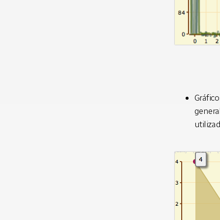
Gráfico
general
utiliza