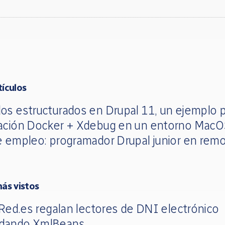
tículos
os estructurados en Drupal 11, un ejemplo p
ación Docker + Xdebug en un entorno Mac
e empleo: programador Drupal junior en rem
más vistos
 Red.es regalan lectores de DNI electrónico
dando XmlBeans