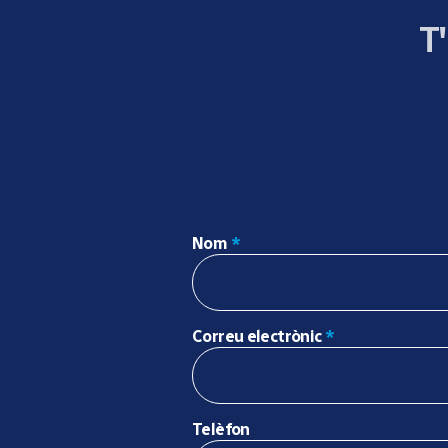
T
Nom
*
Correu electrònic
*
Telèfon