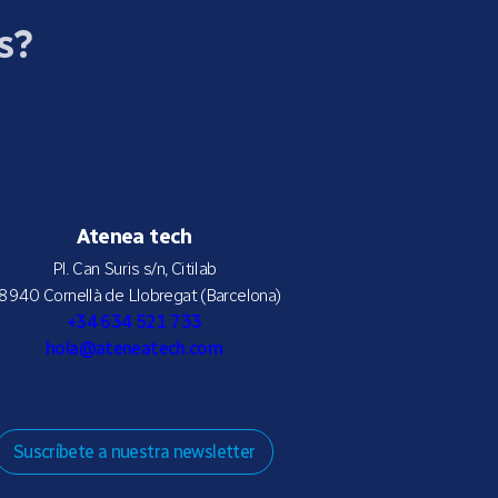
s?
Atenea tech
Pl. Can Suris s/n, Citilab
8940 Cornellà de Llobregat (Barcelona)
+34 634 521 733
hola@ateneatech.com
Suscríbete a nuestra newsletter