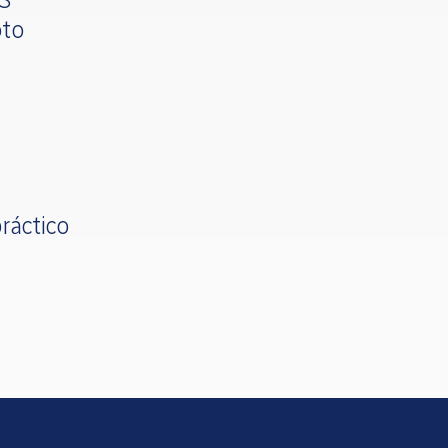
oto
ráctico