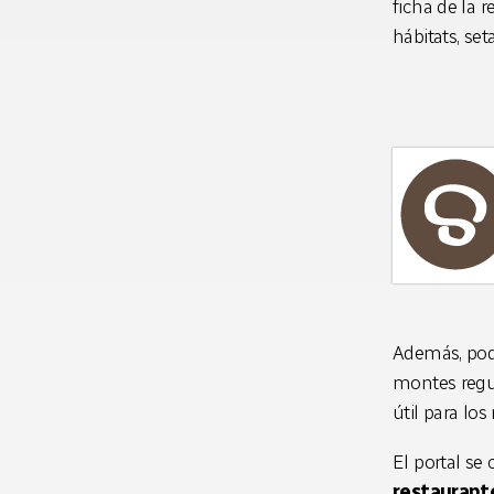
ficha de la 
hábitats, se
Además, pod
montes regu
útil para lo
El portal s
restaurante