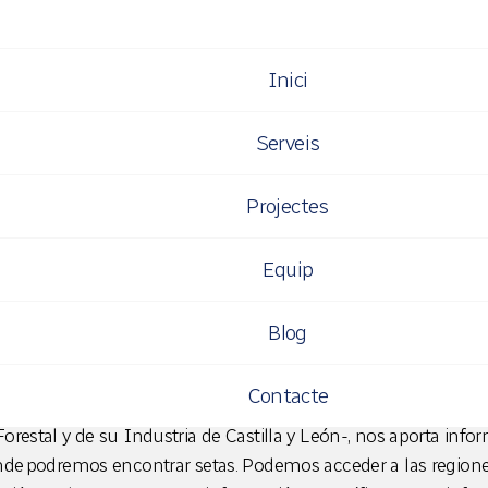
Inici
CYL: Portal de mico
Serveis
pal
Projectes
Equip
HARTA NAVARRO
Blog
 un
portal impulsado por las Diputaciones provinciales d
 y León para dar servicio sobre la regulación micológic
Contacte
d Autónoma
. La web, desarrollado conjuntamente con
Cese
restal y de su Industria de Castilla y León-, nos aporta info
nde
podremos encontrar setas. Podemos acceder a las regione