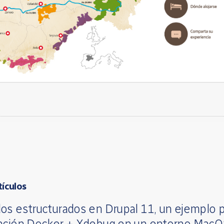
tículos
os estructurados en Drupal 11, un ejemplo p
ación Docker + Xdebug en un entorno Mac