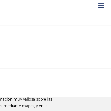
logía en
e Castilla y León y la Junta
a y micoturismo de esta
for
-Centro de Servicios y
rmación muy valiosa sobre las
s mediante mapas, y en la