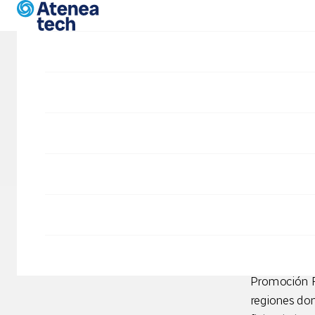
Vés al contingut
Blog
Mico
Proyectos
Portfolio
Desarrollo Drupal
Dru
SIDD
MicoCYL
es
de Castilla
Comunida
Promoción Fo
regiones do