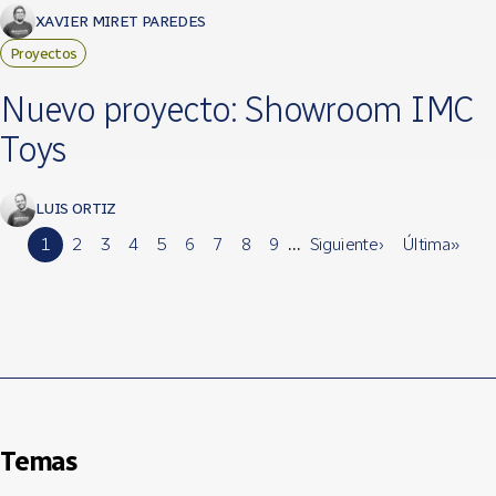
XAVIER MIRET PAREDES
Proyectos
Nuevo proyecto: Showroom IMC
Toys
LUIS ORTIZ
1
2
3
4
5
6
7
8
9
…
Siguiente ›
Última »
Temas