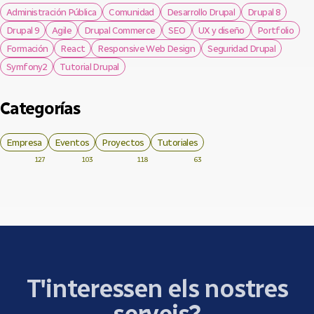
Administración Pública
Comunidad
Desarrollo Drupal
Drupal 8
Drupal 9
Agile
Drupal Commerce
SEO
UX y diseño
Portfolio
Formación
React
Responsive Web Design
Seguridad Drupal
Symfony2
Tutorial Drupal
Categorías
Empresa
Eventos
Proyectos
Tutoriales
127
103
118
63
T'interessen els nostres
serveis?