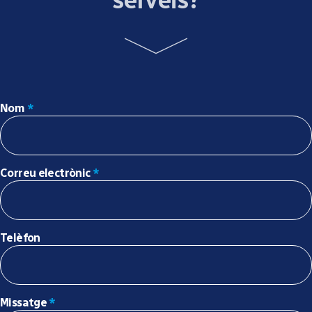
Nom
*
Correu electrònic
*
Telèfon
Missatge
*