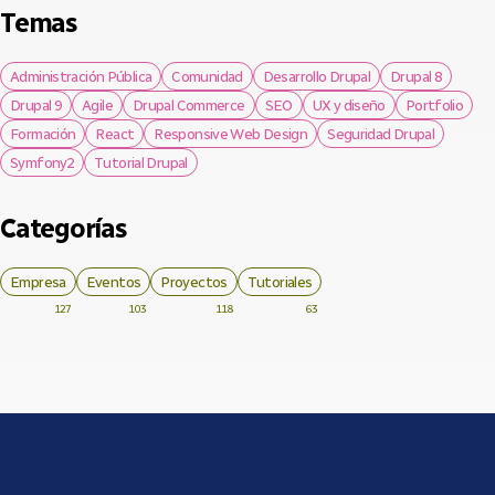
Temas
Administración Pública
Comunidad
Desarrollo Drupal
Drupal 8
Drupal 9
Agile
Drupal Commerce
SEO
UX y diseño
Portfolio
Formación
React
Responsive Web Design
Seguridad Drupal
Symfony2
Tutorial Drupal
Categorías
Empresa
Eventos
Proyectos
Tutoriales
127
103
118
63