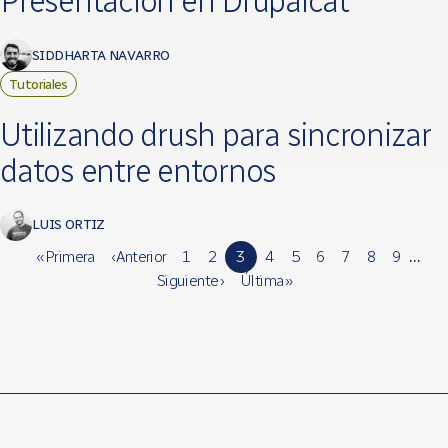
Presentación en Drupalcat
SIDDHARTA NAVARRO
Tutoriales
Utilizando drush para sincronizar
datos entre entornos
LUIS ORTIZ
« Primera
‹ Anterior
1
2
3
4
5
6
7
8
9
…
Siguiente ›
Última »