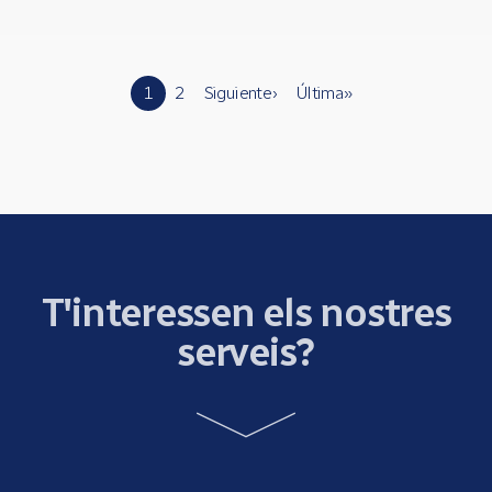
Pàgines
1
2
Siguiente ›
Última »
T'interessen els nostres
serveis?