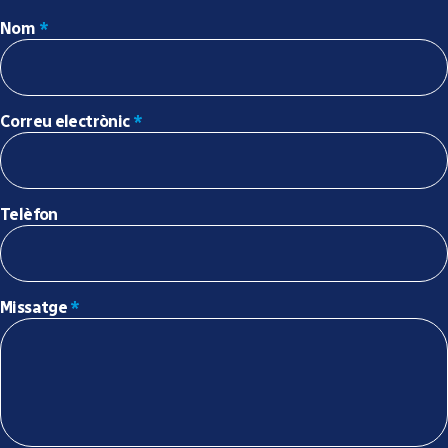
Nom
*
Correu electrònic
*
Telèfon
Missatge
*