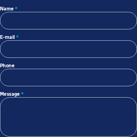
Name
*
E-mail
*
Phone
Message
*