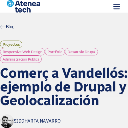
Skip to main content
Blog
Proyectos
Responsive Web Design
Portfolio
Desarrollo Drupal
Administración Pública
Comerç a Vandellós:
ejemplo de Drupal y
Geolocalización
SIDDHARTA NAVARRO