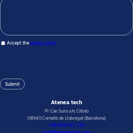
Accept privacy policy
Accept the
privacy policy
*
Atenea tech
Pl. Can Suris s/n, Citilab
08940 Cornellà de Llobregat (Barcelona)
+34 634 521 733
hola@ateneatech.com