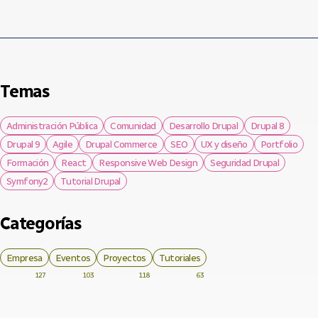
Temas
Administración Pública
Comunidad
Desarrollo Drupal
Drupal 8
Drupal 9
Agile
Drupal Commerce
SEO
UX y diseño
Portfolio
Formación
React
Responsive Web Design
Seguridad Drupal
Symfony2
Tutorial Drupal
Categorías
Empresa
Eventos
Proyectos
Tutoriales
127
103
118
63