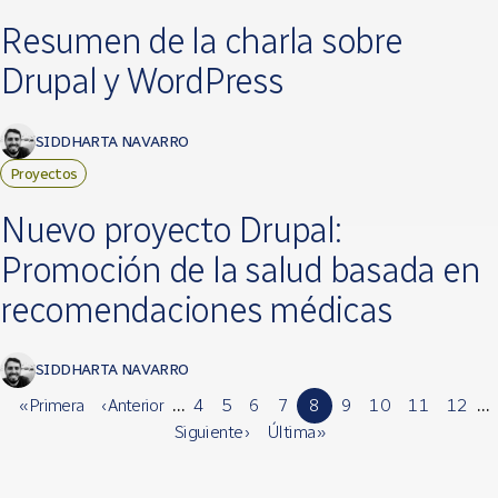
Resumen de la charla sobre
Drupal y WordPress
SIDDHARTA NAVARRO
Proyectos
Nuevo proyecto Drupal:
Promoción de la salud basada en
recomendaciones médicas
SIDDHARTA NAVARRO
« Primera
‹ Anterior
…
4
5
6
7
8
9
10
11
12
…
Siguiente ›
Última »