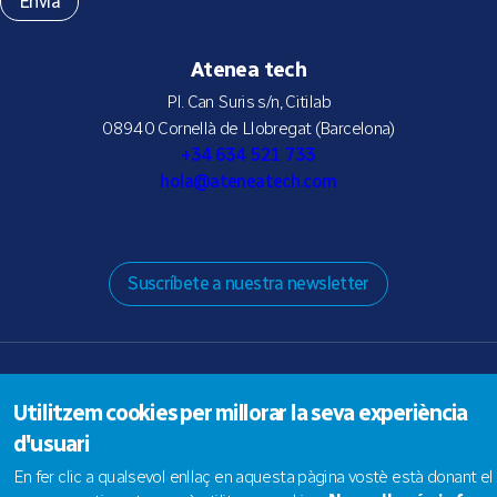
Atenea tech
Pl. Can Suris s/n, Citilab
08940 Cornellà de Llobregat (Barcelona)
+34 634 521 733
hola@ateneatech.com
Suscríbete a nuestra newsletter
© 2026 Atenea tech SLNE |
Aviso legal
|
Política de privacidad
|
Política de Cookies
Utilitzem cookies per millorar la seva experiència
d'usuari
En fer clic a qualsevol enllaç en aquesta pàgina vostè està donant el