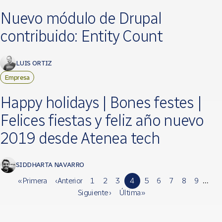
Nuevo módulo de Drupal
contribuido: Entity Count
LUIS ORTIZ
Empresa
Happy holidays | Bones festes |
Felices fiestas y feliz año nuevo
2019 desde Atenea tech
SIDDHARTA NAVARRO
« Primera
‹ Anterior
1
2
3
4
5
6
7
8
9
…
Siguiente ›
Última »