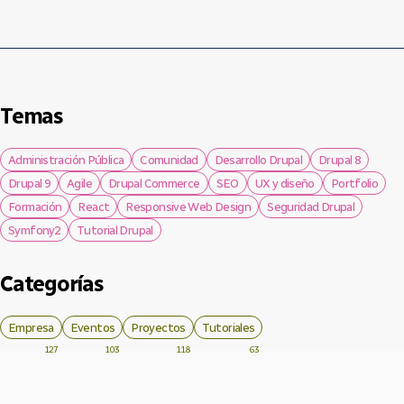
Temas
Administración Pública
Comunidad
Desarrollo Drupal
Drupal 8
Drupal 9
Agile
Drupal Commerce
SEO
UX y diseño
Portfolio
Formación
React
Responsive Web Design
Seguridad Drupal
Symfony2
Tutorial Drupal
Categorías
Empresa
Eventos
Proyectos
Tutoriales
127
103
118
63