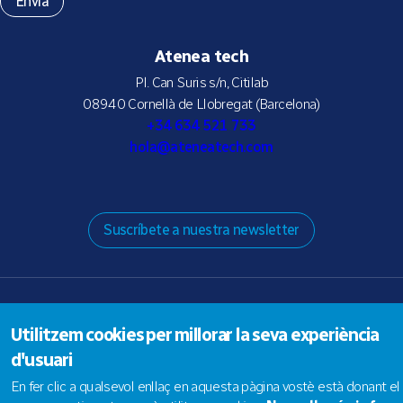
Atenea tech
Pl. Can Suris s/n, Citilab
08940 Cornellà de Llobregat (Barcelona)
+34 634 521 733
hola@ateneatech.com
Suscríbete a nuestra newsletter
© 2026 Atenea tech SLNE |
Aviso legal
|
Política de privacidad
|
Política de Cookies
Utilitzem cookies per millorar la seva experiència
d'usuari
En fer clic a qualsevol enllaç en aquesta pàgina vostè està donant el