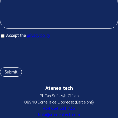
Accept privacy policy
Accept the
privacy policy
*
Atenea tech
Pl. Can Suris s/n, Citilab
08940 Cornellà de Llobregat (Barcelona)
+34 634 521 733
hola@ateneatech.com