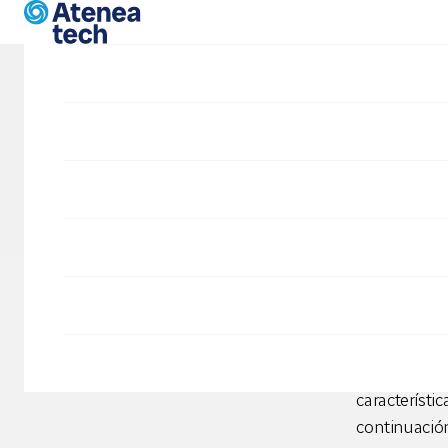
Pasar al contenido principal
Blog
Com
Empresa
Desarrollo Drupal
abie
SIDD
Una de las c
para la reali
desarrollado
característi
continuació