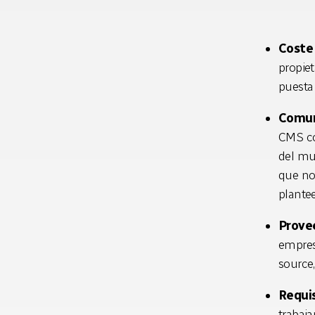
Coste 
propiet
puesta
Comun
CMS có
del mu
que no
plante
Prove
empres
source
Requi
trabaja