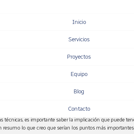
Inicio
parativa entre un C
Servicios
rto y un CMS propie
Proyectos
Equipo
HARTA NAVARRO
Blog
aracterísticas más importantes a la hora de decidir qué gestor
zación de una web corporativa o institucional es saber si se tra
Contacto
 libremente o bien de una solución propietaria. Antes de poner
cas técnicas, es importante saber la implicación que puede ten
n resumo lo que creo que serían los puntos más importantes