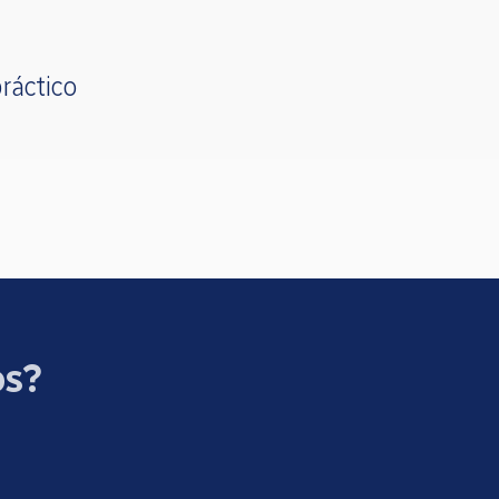
ráctico
os?