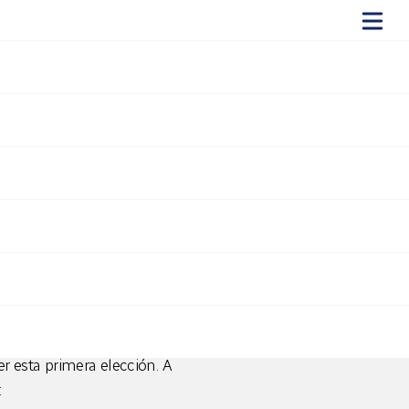
MS código
tario
 de contenidos (CMS) utilizar
ta de un software distribuido y
se a valorar otras
er esta primera elección. A
: