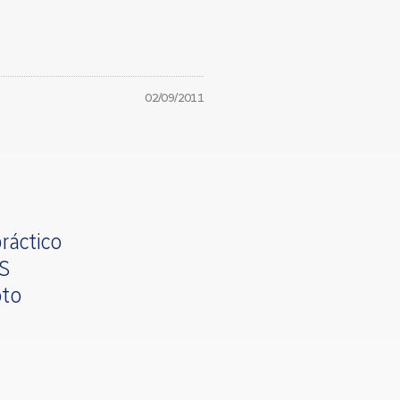
02/09/2011
ráctico
OS
oto