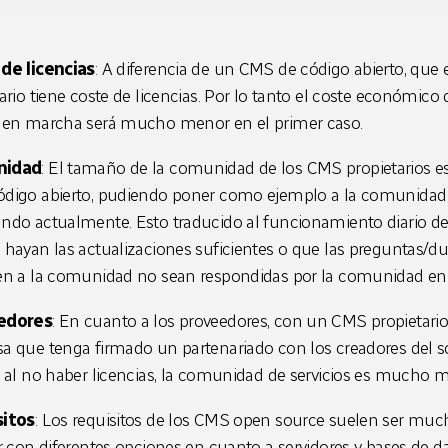
de licencias
: A diferencia de un CMS de código abierto, que
ario tiene coste de licencias. Por lo tanto el coste económic
 en marcha será mucho menor en el primer caso.
idad
: El tamaño de la comunidad de los CMS propietarios es 
digo abierto, pudiendo poner como ejemplo a la comunidad D
ndo actualmente. Esto traducido al funcionamiento diario d
 hayan las actualizaciones suficientes o que las preguntas/d
en a la comunidad no sean respondidas por la comunidad en
edores
: En cuanto a los proveedores, con un CMS propietari
a que tenga firmado un partenariado con los creadores del 
, al no haber licencias, la comunidad de servicios es mucho m
sitos
: Los requisitos de los CMS open source suelen ser muc
r con diferentes opciones en cuanto a servidores y bases de d