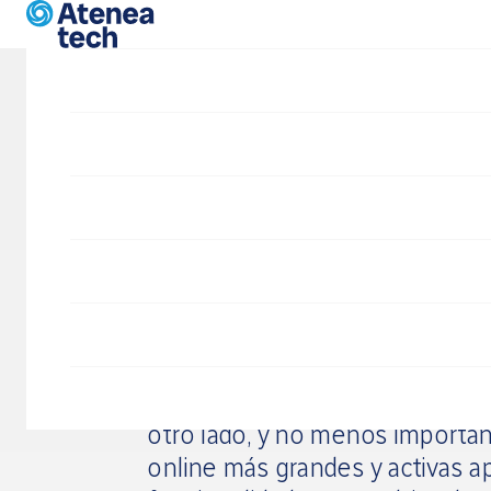
Pasar al contenido principal
Consultorí
Drupal es un gestor de contenid
páginas web. Da una gran flexib
desde tiendas online a webs co
pudiendo customizar al detalle
otro lado, y no menos importa
online más grandes y activas a