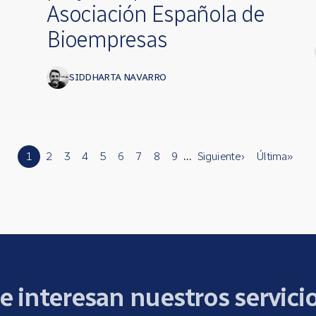
Asociación Española de
Bioempresas
SIDDHARTA NAVARRO
1
2
3
4
5
6
7
8
9
…
Siguiente ›
Última »
e interesan nuestros servici