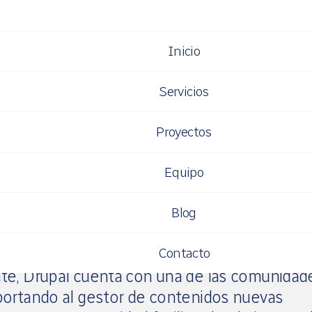
Inicio
a y desarrollo 
Servicios
Proyectos
Equipo
os enfocado a facilitar el diseño y desarroll
ilidad a nivel de resultados ya que permite c
Blog
rporativas o galerías de imágenes o vídeos,
Contacto
 aspectos como el diseño y funcionalidades. 
nte, Drupal cuenta con una de las comunidad
portando al gestor de contenidos nuevas