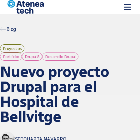
Pasar al contenido principal
Blog
Proyectos
Portfolio
Drupal 8
Desarrollo Drupal
Nuevo proyecto
Drupal para el
Hospital de
Bellvitge
SIDDHARTA NAVARRO