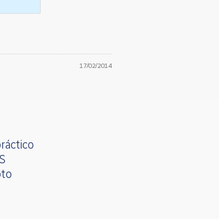
17/02/2014
ráctico
OS
oto