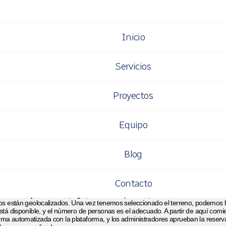
Inicio
vo proyecto: Reserv
Servicios
pamentos online
Proyectos
Equipo
HARTA NAVARRO
presentando un nuevo proyecto, si bien este fue realizado el año pasado, 
Blog
Campaments i Més
es la central de reservas de terrenos de acampada de
Min
a la red de terrenos de acampada más grande de Cataluña
.
Contacto
 hemos realizado consiste en un sistema de reservas. La página inicial cuent
tros de búsqueda
-fecha, lugar, servicios disponibles, etc-. También tenemos 
nos están geolocalizados. Una vez tenemos seleccionado el terreno, podemos 
está disponible, y el número de personas es el adecuado. A partir de aquí com
ma automatizada con la plataforma, y los administradores aprueban la reser