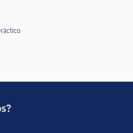
ráctico
os?