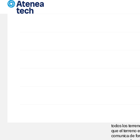
Pasar al contenido principal
Blog
Nue
Proyectos
Portfolio
cam
Drupal Commerce
SIDD
Empezamos 2014 
recientemente:
cual
adminsitr
El proyecto que
diferentes fil
todos los terre
que el terreno 
comunica de for