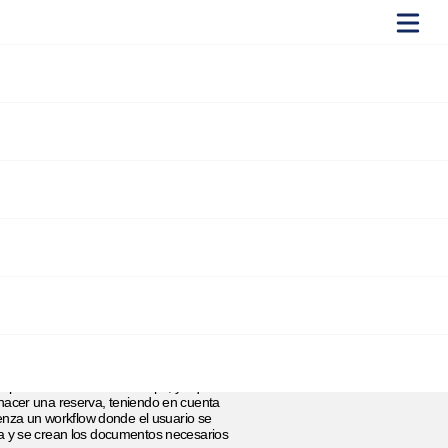
a de
ha sido puesto en marcha
yons Escoltes i Guies de Catalunya, la
a con un
buscador de terrenos con
la opción de buscar en el mapa, ya que
hacer una reserva, teniendo en cuenta
ienza un workflow donde el usuario se
va y se crean los documentos necesarios