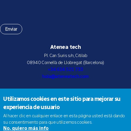
Atenea tech
Pl. Can Suris s/n, Citilab
08940 Cornellà de Llobregat (Barcelona)
+34 634 521 733
hola@ateneatech.com
Utilizamos cookies en este sitio para mejorar su
Suscríbete a nuestra newsletter
experiencia de usuario
Al hacer clic en cualquier enlace en esta página usted está dando
su consentimiento para que utilizemos cookies.
No, quiero más info
© 2026 Atenea tech SLNE |
Aviso legal
|