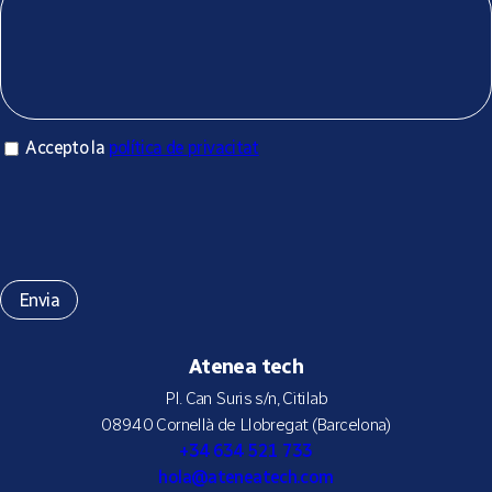
Accepto la política de privacitat
Accepto la
política de privacitat
*
Atenea tech
Pl. Can Suris s/n, Citilab
08940 Cornellà de Llobregat (Barcelona)
+34 634 521 733
hola@ateneatech.com