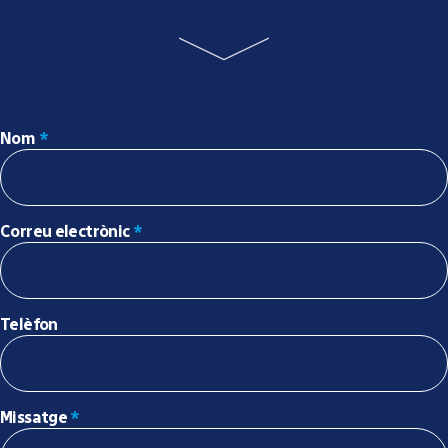
Nom
*
Correu electrònic
*
Telèfon
Missatge
*