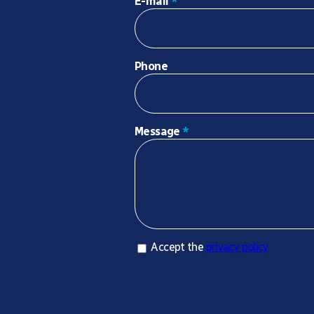
E-mail
*
Phone
Message
*
Accept privacy policy
Accept the
privacy policy
*