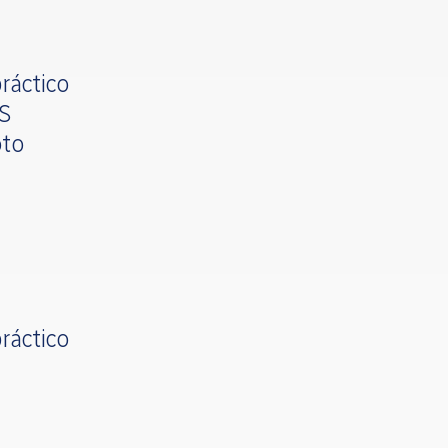
ráctico
OS
oto
ráctico