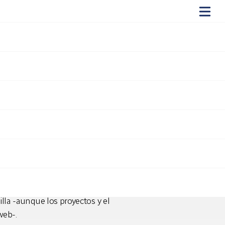
 en
n para móviles. Este es
milia y salud
y de las
páginas
 nueva web, ya planteamos la
lla -aunque los proyectos y el
web-.