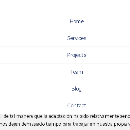
Home
renamos web mobile
Services
nea tech
Projects
Team
HARTA NAVARRO
Blog
s de febrero estrenamos nueva web, y hoy estrenamos versió
er proyecto responsive, después de las versiones móviles de
Fa
Contact
s de Infojobs
. De hecho, cuando realizamos el diseño de la
l, de tal manera que la adaptación ha sido relativamente senci
 nos dejen demasiado tiempo para trabajar en nuestra propia 