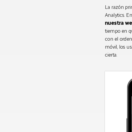
La razón pri
Analytics. E
nuestra w
tiempo en q
con el ordena
móvil, los u
cierta.