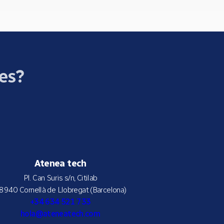
ces?
Atenea tech
Pl. Can Suris s/n, Citilab
8940 Cornellà de Llobregat (Barcelona)
+34 634 521 733
hola@ateneatech.com