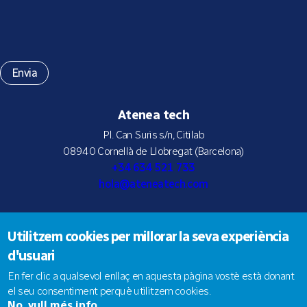
Atenea tech
Pl. Can Suris s/n, Citilab
08940 Cornellà de Llobregat (Barcelona)
+34 634 521 733
hola@ateneatech.com
Utilitzem cookies per millorar la seva experiència
Suscríbete a nuestra newsletter
d'usuari
En fer clic a qualsevol enllaç en aquesta pàgina vostè està donant
el seu consentiment perquè utilitzem cookies.
No, vull més info