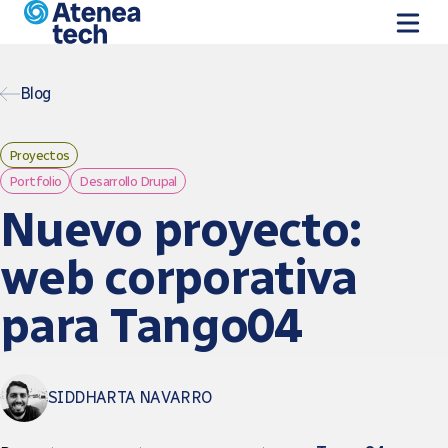
Vés al contingut
Blog
Proyectos
Portfolio
Desarrollo Drupal
Nuevo proyecto:
web corporativa
para Tango04
SIDDHARTA NAVARRO