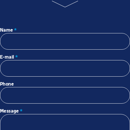
Name
*
E-mail
*
Phone
Message
*