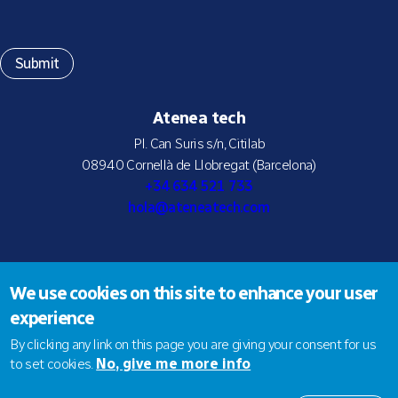
Atenea tech
Pl. Can Suris s/n, Citilab
08940 Cornellà de Llobregat (Barcelona)
+34 634 521 733
hola@ateneatech.com
Suscríbete a nuestra newsletter
We use cookies on this site to enhance your user
experience
By clicking any link on this page you are giving your consent for us
to set cookies.
No, give me more info
© 2026 Atenea tech SLNE |
Aviso legal
|
Política de privacidad
|
Política de Cookies