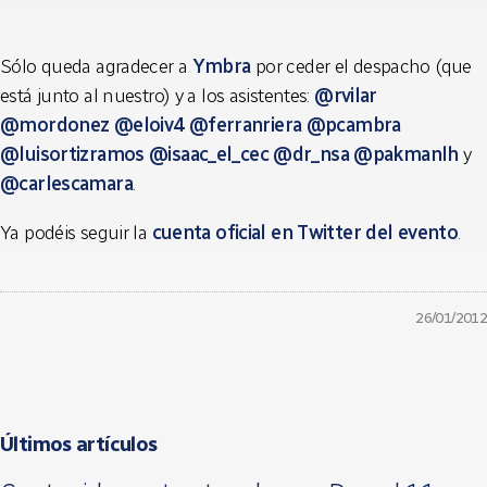
Sólo queda agradecer a
Ymbra
por ceder el despacho (que
está junto al nuestro) y a los asistentes:
@rvilar
@mordonez
@eloiv4
@ferranriera
@pcambra
@luisortizramos
@isaac_el_cec
@dr_nsa
@pakmanlh
y
@carlescamara
.
Ya podéis seguir la
cuenta oficial en Twitter del evento
.
26/01/2012
Últimos artículos