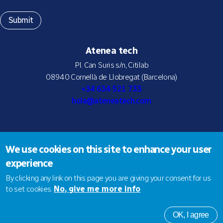
Atenea tech
Pl. Can Suris s/n, Citilab
08940 Cornellà de Llobregat (Barcelona)
+34 634 521 733
hola@ateneatech.com
Suscríbete a nuestra newsletter
We use cookies on this site to enhance your user
experience
By clicking any link on this page you are giving your consent for us
to set cookies.
No, give me more info
© 2026 Atenea tech SLNE |
Aviso legal
|
Política de privacidad
|
Política de Cookies
OK, I agree