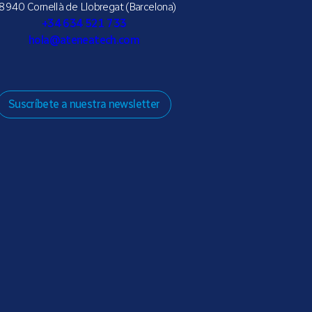
8940 Cornellà de Llobregat (Barcelona)
+34 634 521 733
hola@ateneatech.com
Suscríbete a nuestra newsletter