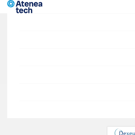
Skip to main content
Blog
Dex
Proyectos
Portfolio
de 
Drupal Commerce
SIDD
Dexeus Ca
Departamento
nueva plataf