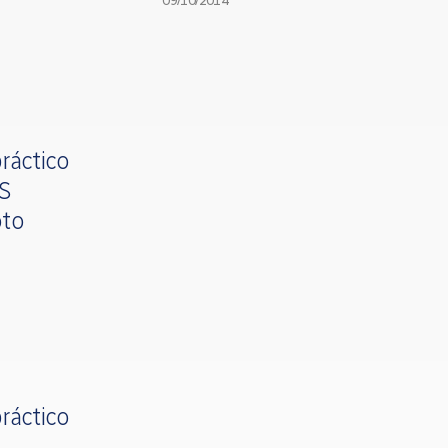
09/10/2014
ráctico
OS
oto
ráctico