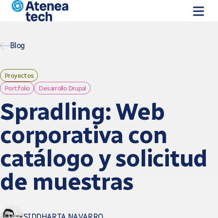
Skip to main content
Blog
Proyectos
Portfolio
Desarrollo Drupal
Spradling: Web
corporativa con
catálogo y solicitud
de muestras
SIDDHARTA NAVARRO