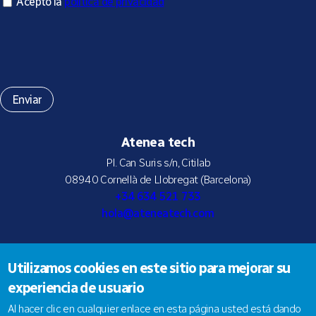
Acepto la política de privacidad
Acepto la
política de privacidad
*
Atenea tech
Pl. Can Suris s/n, Citilab
08940 Cornellà de Llobregat (Barcelona)
+34 634 521 733
hola@ateneatech.com
Utilizamos cookies en este sitio para mejorar su
Suscríbete a nuestra newsletter
experiencia de usuario
Al hacer clic en cualquier enlace en esta página usted está dando