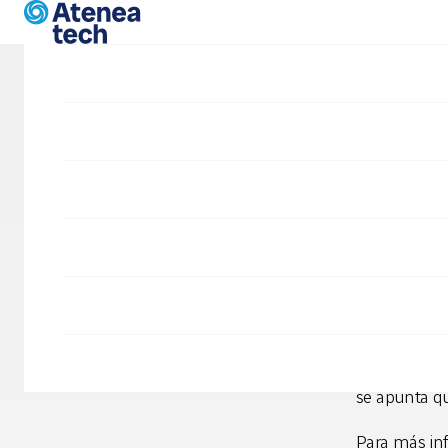
Skip to main content
Blog
Mañ
Eventos
Desarrollo Drupal
SIDD
La Drupala
simplemente 
Mañana el e
celebra en 
se apunta q
Para más in