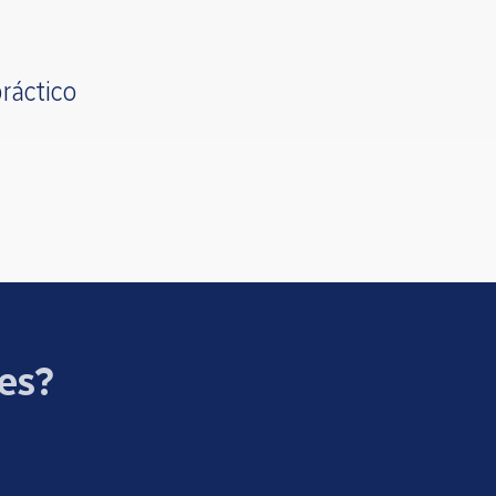
ráctico
ces?