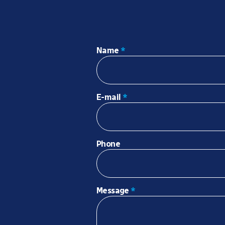
Name
*
E-mail
*
Phone
Message
*