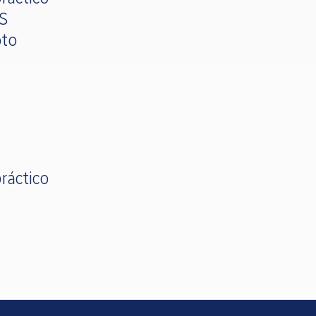
OS
oto
ráctico