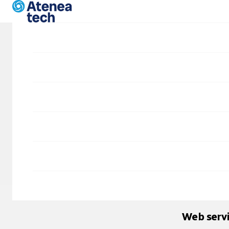
Pasar al contenido principal
Blog
Nove
Tutoriales
Tutorial Drupal
Symfony2
Mej
Drupal 8
SIDD
En el anteri
comentando 
Internet Exp
Web serv