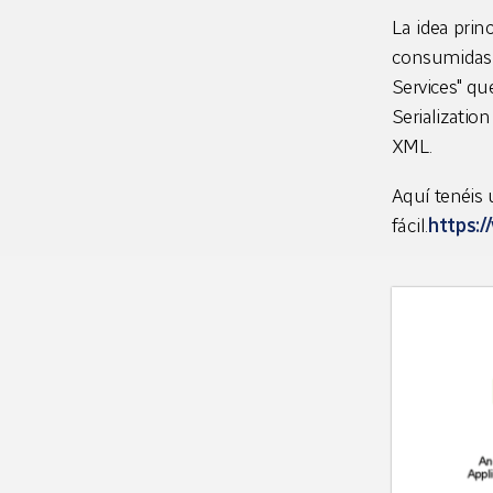
La idea prin
consumidas p
Services" qu
Serializatio
XML.
Aquí tenéis
fácil.
https:/