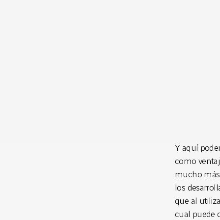
Y aquí podem
como ventaj
mucho más f
los desarrol
que al utili
cual puede 