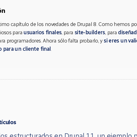
ón
último capítulo de los novedades de Drupal 8. Como hemos p
iosos para
usuarios finales
, para
site-builders
, para
diseñad
ra programadores. Ahora sólo falta probarlo, y
si eres un val
 para un cliente final
.
tículos
os estructurados en Drupal 11, un ejemplo p