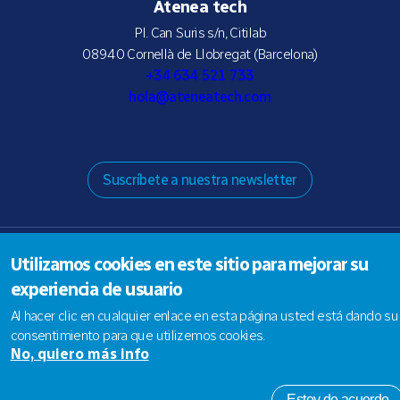
Atenea tech
Pl. Can Suris s/n, Citilab
08940 Cornellà de Llobregat (Barcelona)
+34 634 521 733
hola@ateneatech.com
Suscríbete a nuestra newsletter
Utilizamos cookies en este sitio para mejorar su
© 2026 Atenea tech SLNE |
Aviso legal
|
Política de privacidad
|
Política de Cookies
experiencia de usuario
Al hacer clic en cualquier enlace en esta página usted está dando su
consentimiento para que utilizemos cookies.
No, quiero más info
Estoy de acuerdo