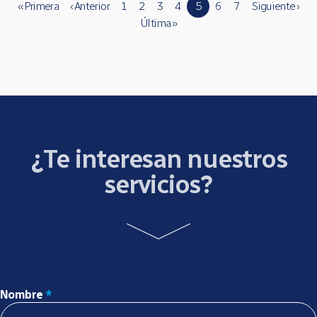
« Primera
‹ Anterior
1
2
3
4
5
6
7
Siguiente ›
Última »
¿Te interesan nuestros
servicios?
Nombre
*