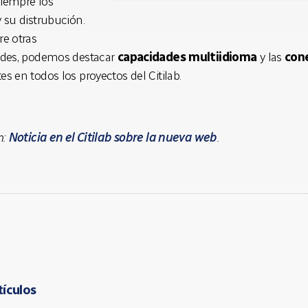
iempre los
 su distrubución.
e otras
ades, podemos destacar
capacidades multiidioma
y las
cone
s en todos los proyectos del Citilab.
n:
Noticia en el Citilab sobre la nueva web
.
tículos