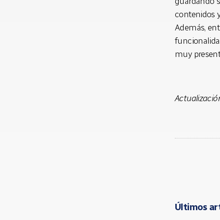
guardando s
contenidos y
Además, entr
funcionalid
muy presente
Actualizació
Últimos ar