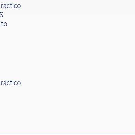
ráctico
OS
oto
ráctico