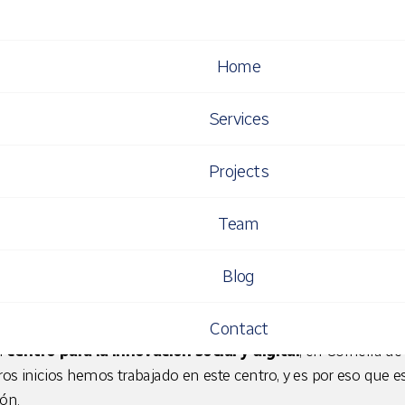
Home
o proyecto: web del
Services
Projects
HARTA NAVARRO
Team
b del Citilab
, desarrollada por Atenea tech, ya se ha present
ria de contenidos más importante a nivel nacional.
Blog
Contact
n
centro para la innovación social y digital
, en Cornellà de
os inicios hemos trabajado en este centro, y es por eso que e
ión.