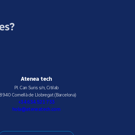
ces?
Atenea tech
Pl. Can Suris s/n, Citilab
8940 Cornellà de Llobregat (Barcelona)
+34 634 521 733
hola@ateneatech.com