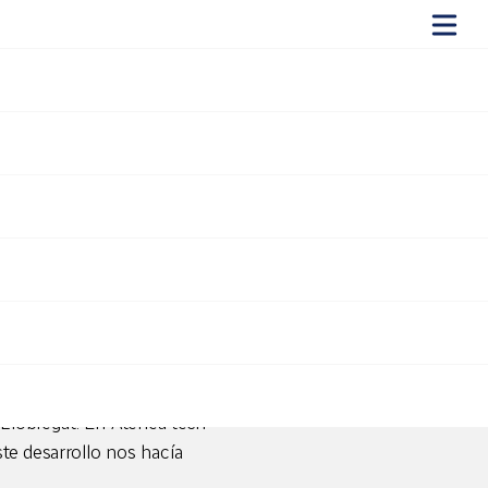
 Citilab
ado al público en el marco del
 Llobregat. En Atenea tech
ste desarrollo nos hacía