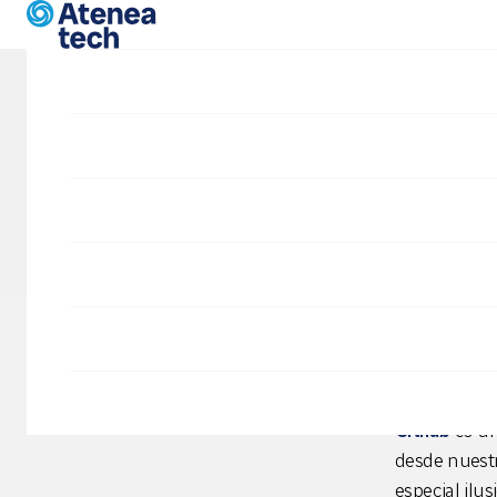
Skip to main content
Blog
Nuev
Proyectos
Portfolio
Desarrollo Drupal
SIDD
La
nueva we
FICOD, la fe
Citilab
es u
desde nuestr
especial ilus