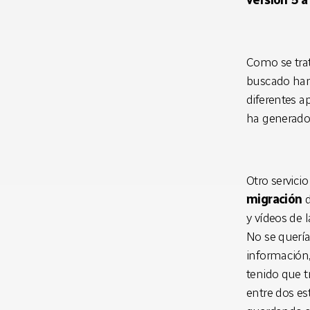
versión 5 a
Como se trat
buscado han 
diferentes a
ha generado
Otro servicio
migración
d
y vídeos de l
No se quería
información,
tenido que t
entre dos est