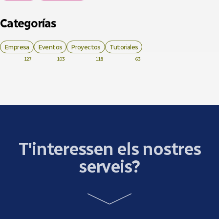
Categorías
Empresa
Eventos
Proyectos
Tutoriales
127
103
118
63
T'interessen els nostres
serveis?