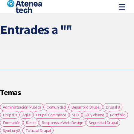
Vés al contingut
Entrades a ""
Temas
Administración Pública
Comunidad
Desarrollo Drupal
Drupal 8
Drupal 9
Agile
Drupal Commerce
SEO
UX y diseño
Portfolio
Formación
React
Responsive Web Design
Seguridad Drupal
Symfony2
Tutorial Drupal