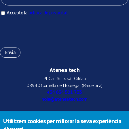
Accepto la política de privacitat
Accepto la
política de privacitat
*
Atenea tech
Pl. Can Suris s/n, Citilab
08940 Cornellà de Llobregat (Barcelona)
+34 634 521 733
hola@ateneatech.com
Utilitzem cookies per millorar la seva experiència
Suscríbete a nuestra newsletter