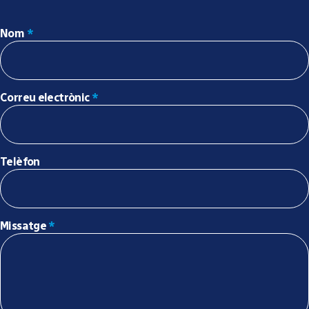
Nom
*
Correu electrònic
*
Telèfon
Missatge
*