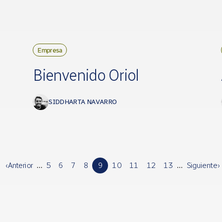
Empresa
Bienvenido Oriol
SIDDHARTA NAVARRO
‹ Anterior
…
5
6
7
8
9
10
11
12
13
…
Siguiente ›