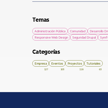
Temas
Administración Pública
Comunidad
Desarrollo Dr
Responsive Web Design
Seguridad Drupal
Symf
Categorías
Empresa
Eventos
Proyectos
Tutoriales
127
103
118
63