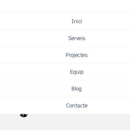
Inici
a "Empresa"
Serveis
Projectes
Equip
Empresa
Blog
Estrenamos nueva web
Contacte
SIDDHARTA NAVARRO