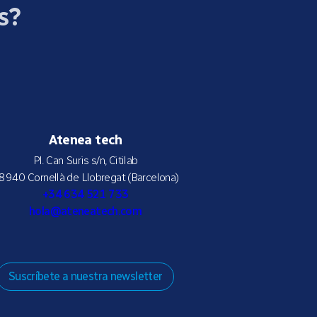
s?
Atenea tech
Pl. Can Suris s/n, Citilab
8940 Cornellà de Llobregat (Barcelona)
+34 634 521 733
hola@ateneatech.com
Suscríbete a nuestra newsletter