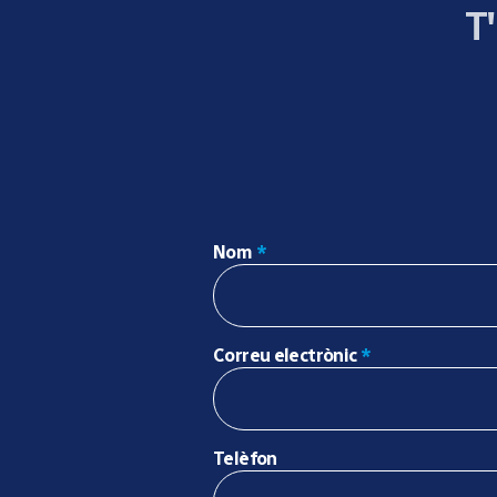
T
Nom
*
Correu electrònic
*
Telèfon