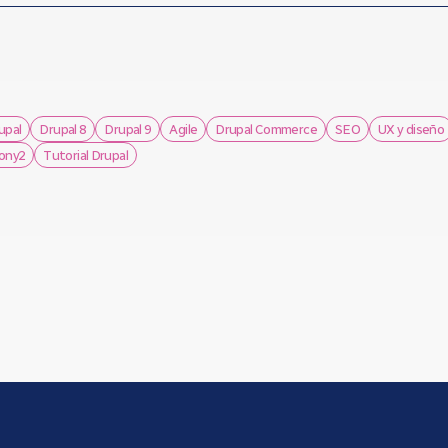
upal
Drupal 8
Drupal 9
Agile
Drupal Commerce
SEO
UX y diseño
ony2
Tutorial Drupal