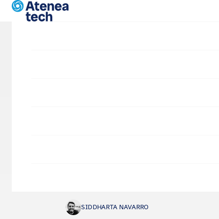
Vés al contingut
Entrades 
Empresa
Pàgines
Atenea tech cumple 5
años
SIDDHARTA NAVARRO