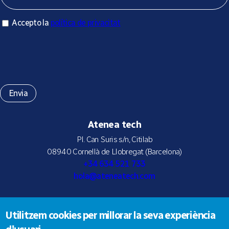
Accepto la política de privacitat
Accepto la
política de privacitat
*
Atenea tech
Pl. Can Suris s/n, Citilab
08940 Cornellà de Llobregat (Barcelona)
+34 634 521 733
hola@ateneatech.com
Utilitzem cookies per millorar la seva experiència
Suscríbete a nuestra newsletter