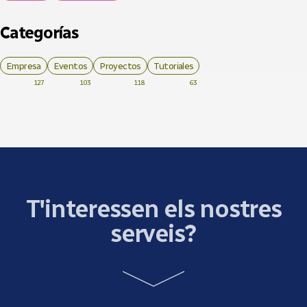
Categorías
Empresa
Eventos
Proyectos
Tutoriales
127
103
118
63
T'interessen els nostres
serveis?