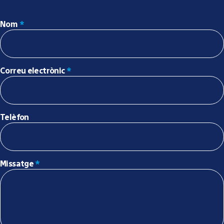
Nom
*
Correu electrònic
*
Telèfon
Missatge
*