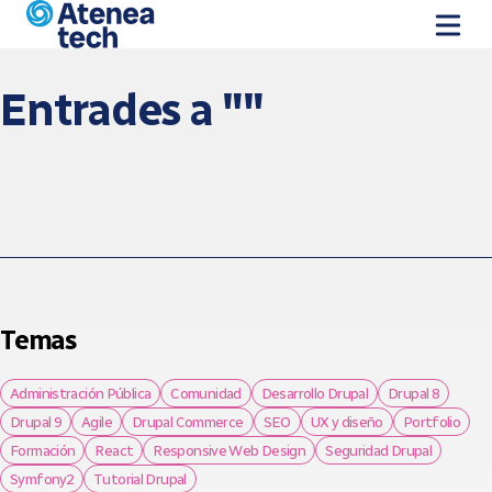
Vés al contingut
Entrades a ""
Temas
Administración Pública
Comunidad
Desarrollo Drupal
Drupal 8
Drupal 9
Agile
Drupal Commerce
SEO
UX y diseño
Portfolio
Formación
React
Responsive Web Design
Seguridad Drupal
Symfony2
Tutorial Drupal