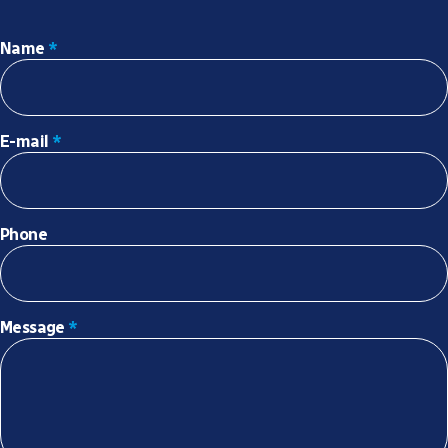
Name
*
E-mail
*
Phone
Message
*