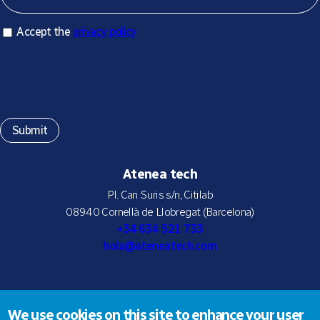
Accept privacy policy
Accept the
privacy policy
*
Atenea tech
Pl. Can Suris s/n, Citilab
08940 Cornellà de Llobregat (Barcelona)
+34 634 521 733
hola@ateneatech.com
Suscríbete a nuestra newsletter
We use cookies on this site to enhance your user