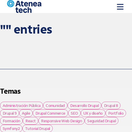
Skip to main content
"" entries
Temas
Administración Pública
Comunidad
Desarrollo Drupal
Drupal 8
Drupal 9
Agile
Drupal Commerce
SEO
UX y diseño
Portfolio
Formación
React
Responsive Web Design
Seguridad Drupal
Symfony2
Tutorial Drupal