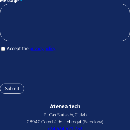
Message
*
Accept privacy policy
Accept the
privacy policy
*
Atenea tech
Pl. Can Suris s/n, Citilab
08940 Cornellà de Llobregat (Barcelona)
+34 634 521 733