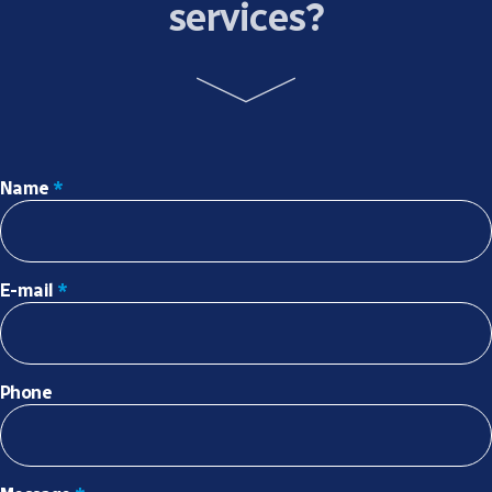
services?
Name
*
E-mail
*
Phone