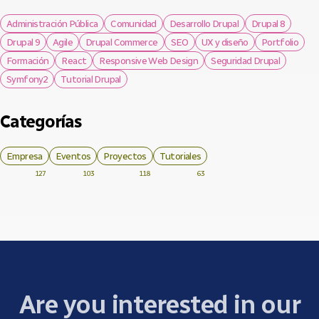
Administración Pública
Comunidad
Desarrollo Drupal
Drupal 8
Drupal 9
Agile
Drupal Commerce
SEO
UX y diseño
Portfolio
Formación
React
Responsive Web Design
Seguridad Drupal
Symfony2
Tutorial Drupal
Categorías
Empresa
Eventos
Proyectos
Tutoriales
127
103
118
63
Are you interested in our