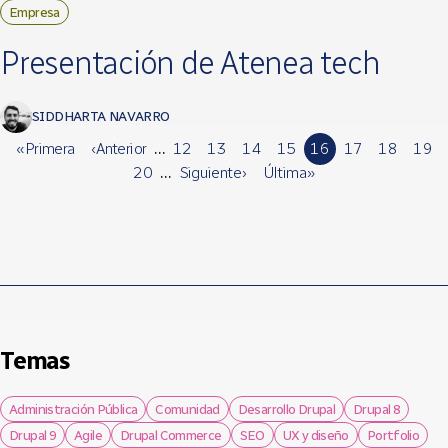
Empresa
Presentación de Atenea tech
SIDDHARTA NAVARRO
« Primera
‹ Anterior
…
12
13
14
15
16
17
18
19
20
…
Siguiente ›
Última »
Temas
Administración Pública
Comunidad
Desarrollo Drupal
Drupal 8
Drupal 9
Agile
Drupal Commerce
SEO
UX y diseño
Portfolio