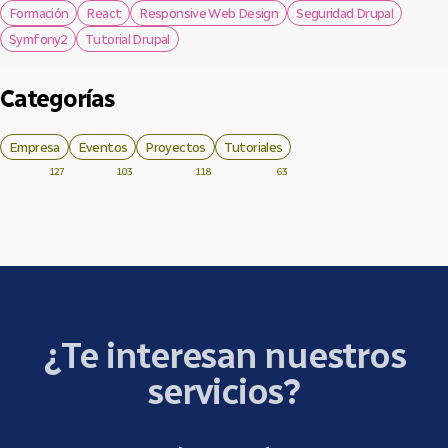
Formación
React
Responsive Web Design
Seguridad Drupal
Symfony2
Tutorial Drupal
Categorías
Empresa
Eventos
Proyectos
Tutoriales
127
103
118
63
¿Te interesan nuestros
servicios?