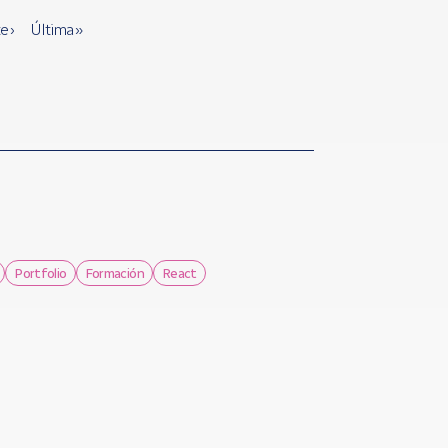
e ›
Última »
Portfolio
Formación
React