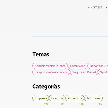
« Primera
‹
Temas
Administración Pública
Comunidad
Desarrollo Dr
Responsive Web Design
Seguridad Drupal
Symf
Categorías
Empresa
Eventos
Proyectos
Tutoriales
127
103
118
63