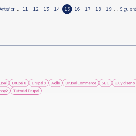
 Anterior
…
11
12
13
14
15
16
17
18
19
…
Siguient
upal
Drupal 8
Drupal 9
Agile
Drupal Commerce
SEO
UX y diseño
ony2
Tutorial Drupal