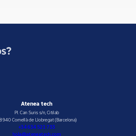
os?
Atenea tech
Pl. Can Suris s/n, Citilab
8940 Cornellà de Llobregat (Barcelona)
+34 634 521 733
hola@ateneatech.com