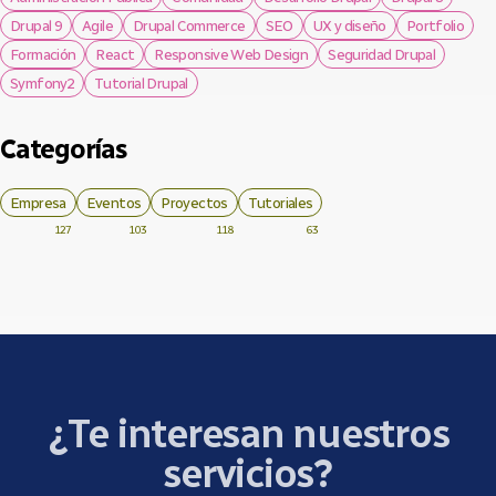
Drupal 9
Agile
Drupal Commerce
SEO
UX y diseño
Portfolio
Formación
React
Responsive Web Design
Seguridad Drupal
Symfony2
Tutorial Drupal
Categorías
Empresa
Eventos
Proyectos
Tutoriales
127
103
118
63
¿Te interesan nuestros
servicios?