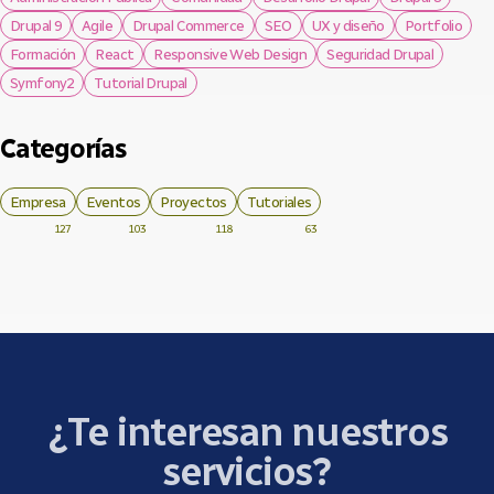
Drupal 9
Agile
Drupal Commerce
SEO
UX y diseño
Portfolio
Formación
React
Responsive Web Design
Seguridad Drupal
Symfony2
Tutorial Drupal
Categorías
Empresa
Eventos
Proyectos
Tutoriales
127
103
118
63
¿Te interesan nuestros
servicios?