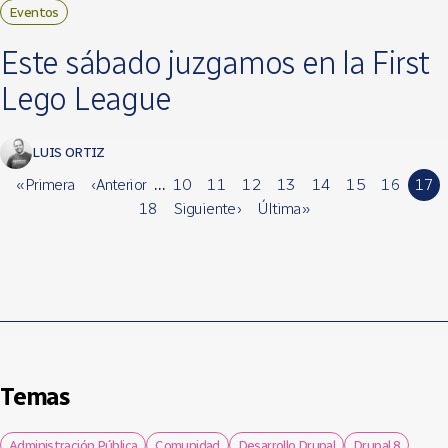
Eventos
Este sábado juzgamos en la First
Lego League
LUIS ORTIZ
« Primera
‹ Anterior
…
10
11
12
13
14
15
16
17
18
Siguiente ›
Última »
Temas
Administración Pública
Comunidad
Desarrollo Drupal
Drupal 8