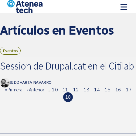
Pasar al contenido principal
Artículos en Eventos
Eventos
Páginas
Session de Drupal.cat en el Citilab
SIDDHARTA NAVARRO
« Primera
‹ Anterior
…
10
11
12
13
14
15
16
17
18