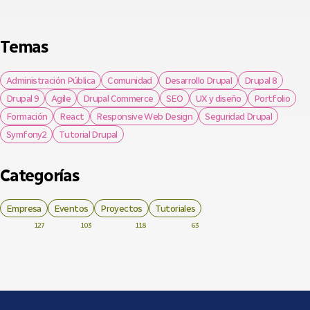
Temas
Administración Pública
Comunidad
Desarrollo Drupal
Drupal 8
Drupal 9
Agile
Drupal Commerce
SEO
UX y diseño
Portfolio
Formación
React
Responsive Web Design
Seguridad Drupal
Symfony2
Tutorial Drupal
Categorías
Empresa
Eventos
Proyectos
Tutoriales
127
103
118
63